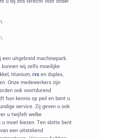
nt u bij ons terecht voor onder
n
;
n;
j een uitgebreid machinepark.
kunnen wij zelfs moeilijke
kkel, titanium,
rvs
en duplex,
en. Onze medewerkers zijn
orden ook voortdurend
jft hun kennis op peil en bent u
ndige service. Zij geven u ook
r u twijfelt welke
 u moet kiezen. Ten slotte bent
 van een uitstekend