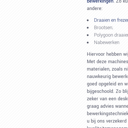
bewerkingen
. Zo ku
andere:
Draaien en freze
Brootsen;
Polygoon draaie
Nabewerken
Hiervoor hebben wi
Met deze machines 
materialen, zoals ni
nauwkeurig bewerk
goed opgeleid en w
bijgeschoold. Zo bli
zeker van een desku
graag advies wannee
bewerkingstechniek
u bij ons verzekerd