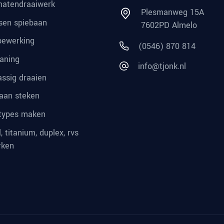
atendraaiwerk
Plesmanweg 15A
sen spiebaan
7602PD Almelo
ewerking
(0546) 870 814
aning
info@tjonk.nl
ssig draaien
aan steken
types maken
, titanium, duplex, rvs
rken