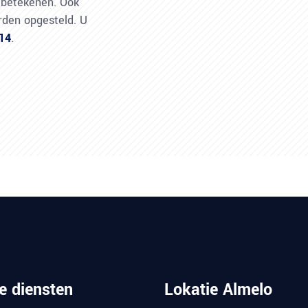
 betekenen. Ook
orden opgesteld. U
14
.
e diensten
Lokatie Almelo