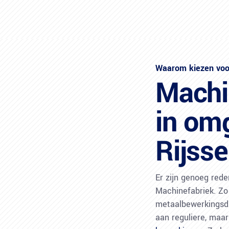
Waarom kiezen voor
Machi
in om
Rijss
​Er zijn genoeg red
Machinefabriek. Zo 
metaalbewerkingsdi
aan reguliere, maa