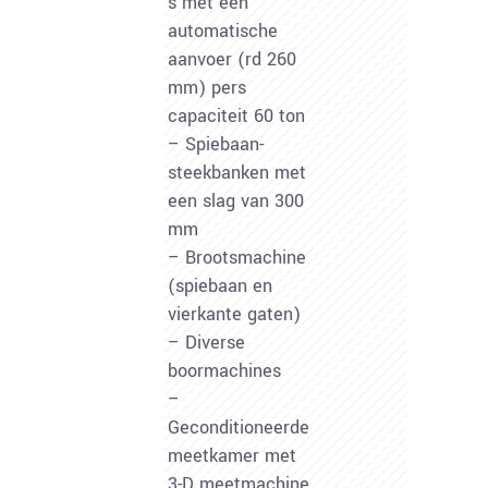
s met een
automatische
aanvoer (rd 260
mm) pers
capaciteit 60 ton
– Spiebaan-
steekbanken met
een slag van 300
mm
– Brootsmachine
(spiebaan en
vierkante gaten)
– Diverse
boormachines
–
Geconditioneerde
meetkamer met
3-D meetmachine